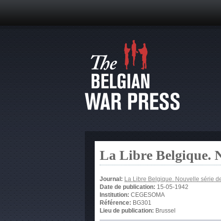
La Libre Belgique. N
Journal:
La Libre Belgique. Nouvelle série d
Date de publication:
15-05-1942
Institution:
CEGESOMA
Référence:
BG301
Lieu de publication:
Brussel