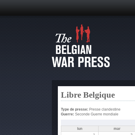
Libre Belgique
Type de presse:
Presse clandestine
Guerre:
Seconde Guerre mondiale
lun
mar
1
2