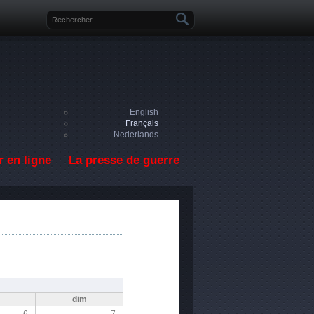
Formulaire de recherche
English
Français
Nederlands
 en ligne
La presse de guerre
m
dim
6
7