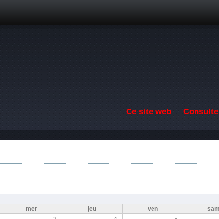
Aller au contenu principal
Ce site web
Consulter
mer
jeu
ven
sa
3
4
5