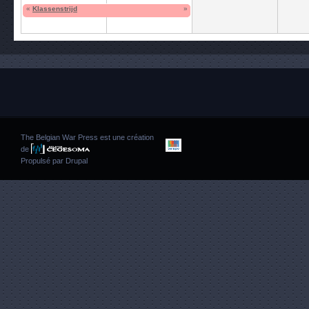
«
Klassenstrijd
»
The Belgian War Press est une création
de
Propulsé par
Drupal