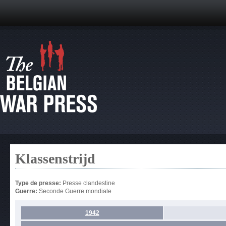
Klassenstrijd
Type de presse:
Presse clandestine
Guerre:
Seconde Guerre mondiale
1942