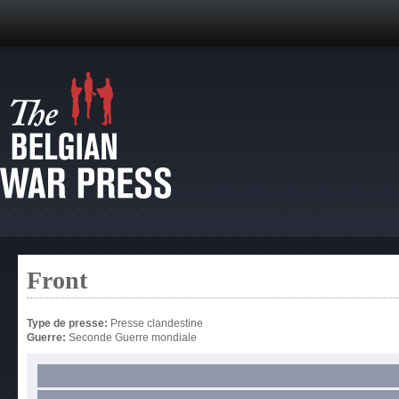
Front
Type de presse:
Presse clandestine
Guerre:
Seconde Guerre mondiale