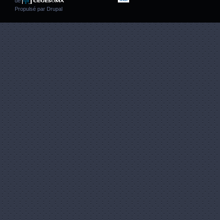
de
Propulsé par
Drupal