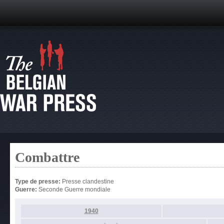
Combattre
Type de presse:
Presse clandestine
Guerre:
Seconde Guerre mondiale
1940