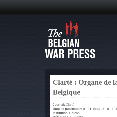
Clarté : Organe de 
Belgique
Journal:
Clarté
Date de publication:
01-01-1943
-
31-01-19
Institution:
Carcob