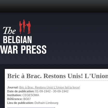
Bric à Brac. Restons Unis! L'Union 
Journal:
Bric à Brac. Restons Unis! L'Union fait la force!
Date de publication:
01-09-1942
-
30-09-1942
Institution:
CEGESOMA
Référence:
BG67
Lieu de publication:
Dolhain-Limbourg