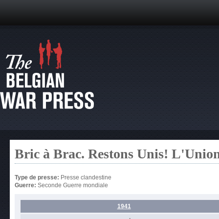
Bric à Brac. Restons Unis! L'Union 
Type de presse:
Presse clandestine
Guerre:
Seconde Guerre mondiale
1941