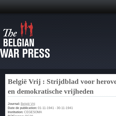
België Vrij : Strijdblad voor hero
en demokratische vrijheden
Journal:
België Vrij
Date de publication:
01-11-1941
-
30-11-1941
Institution:
CEGESOMA