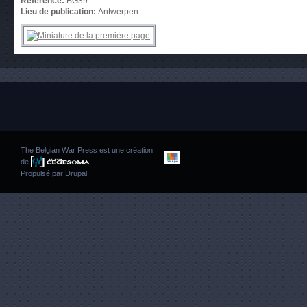
Référence:
BG39
Lieu de publication:
Antwerpen
The Belgian War Press est une création
de
Propulsé par
Drupal