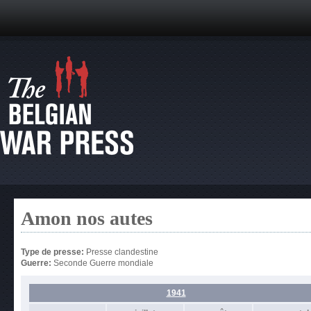
Amon nos autes
Type de presse:
Presse clandestine
Guerre:
Seconde Guerre mondiale
1941