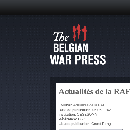
Actualités de la RA
Journal:
Actualités de la RAF
Date de publication:
06-06-1942
Institution:
CEGESOMA
Référence:
BG7
Lieu de publication:
Grand Reng