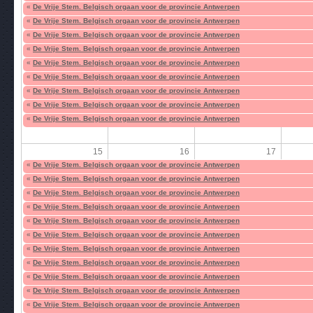
«
De Vrije Stem. Belgisch orgaan voor de provincie Antwerpen
«
De Vrije Stem. Belgisch orgaan voor de provincie Antwerpen
«
De Vrije Stem. Belgisch orgaan voor de provincie Antwerpen
«
De Vrije Stem. Belgisch orgaan voor de provincie Antwerpen
«
De Vrije Stem. Belgisch orgaan voor de provincie Antwerpen
«
De Vrije Stem. Belgisch orgaan voor de provincie Antwerpen
«
De Vrije Stem. Belgisch orgaan voor de provincie Antwerpen
«
De Vrije Stem. Belgisch orgaan voor de provincie Antwerpen
«
De Vrije Stem. Belgisch orgaan voor de provincie Antwerpen
15
16
17
«
De Vrije Stem. Belgisch orgaan voor de provincie Antwerpen
«
De Vrije Stem. Belgisch orgaan voor de provincie Antwerpen
«
De Vrije Stem. Belgisch orgaan voor de provincie Antwerpen
«
De Vrije Stem. Belgisch orgaan voor de provincie Antwerpen
«
De Vrije Stem. Belgisch orgaan voor de provincie Antwerpen
«
De Vrije Stem. Belgisch orgaan voor de provincie Antwerpen
«
De Vrije Stem. Belgisch orgaan voor de provincie Antwerpen
«
De Vrije Stem. Belgisch orgaan voor de provincie Antwerpen
«
De Vrije Stem. Belgisch orgaan voor de provincie Antwerpen
«
De Vrije Stem. Belgisch orgaan voor de provincie Antwerpen
«
De Vrije Stem. Belgisch orgaan voor de provincie Antwerpen