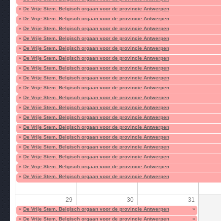
«
De Vrije Stem. Belgisch orgaan voor de provincie Antwerpen
«
De Vrije Stem. Belgisch orgaan voor de provincie Antwerpen
«
De Vrije Stem. Belgisch orgaan voor de provincie Antwerpen
«
De Vrije Stem. Belgisch orgaan voor de provincie Antwerpen
«
De Vrije Stem. Belgisch orgaan voor de provincie Antwerpen
«
De Vrije Stem. Belgisch orgaan voor de provincie Antwerpen
«
De Vrije Stem. Belgisch orgaan voor de provincie Antwerpen
«
De Vrije Stem. Belgisch orgaan voor de provincie Antwerpen
«
De Vrije Stem. Belgisch orgaan voor de provincie Antwerpen
«
De Vrije Stem. Belgisch orgaan voor de provincie Antwerpen
«
De Vrije Stem. Belgisch orgaan voor de provincie Antwerpen
«
De Vrije Stem. Belgisch orgaan voor de provincie Antwerpen
«
De Vrije Stem. Belgisch orgaan voor de provincie Antwerpen
«
De Vrije Stem. Belgisch orgaan voor de provincie Antwerpen
«
De Vrije Stem. Belgisch orgaan voor de provincie Antwerpen
«
De Vrije Stem. Belgisch orgaan voor de provincie Antwerpen
«
De Vrije Stem. Belgisch orgaan voor de provincie Antwerpen
«
De Vrije Stem. Belgisch orgaan voor de provincie Antwerpen
29
30
31
«
De Vrije Stem. Belgisch orgaan voor de provincie Antwerpen
»
«
De Vrije Stem. Belgisch orgaan voor de provincie Antwerpen
»