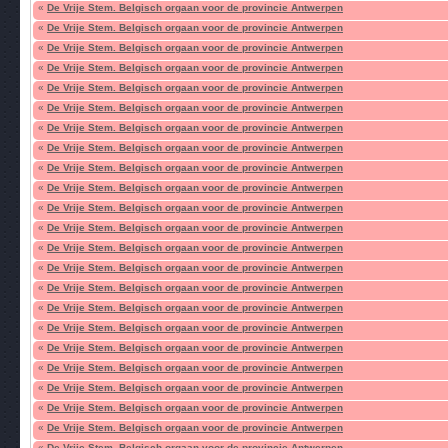
«
De Vrije Stem. Belgisch orgaan voor de provincie Antwerpen
«
De Vrije Stem. Belgisch orgaan voor de provincie Antwerpen
«
De Vrije Stem. Belgisch orgaan voor de provincie Antwerpen
«
De Vrije Stem. Belgisch orgaan voor de provincie Antwerpen
«
De Vrije Stem. Belgisch orgaan voor de provincie Antwerpen
«
De Vrije Stem. Belgisch orgaan voor de provincie Antwerpen
«
De Vrije Stem. Belgisch orgaan voor de provincie Antwerpen
«
De Vrije Stem. Belgisch orgaan voor de provincie Antwerpen
«
De Vrije Stem. Belgisch orgaan voor de provincie Antwerpen
«
De Vrije Stem. Belgisch orgaan voor de provincie Antwerpen
«
De Vrije Stem. Belgisch orgaan voor de provincie Antwerpen
«
De Vrije Stem. Belgisch orgaan voor de provincie Antwerpen
«
De Vrije Stem. Belgisch orgaan voor de provincie Antwerpen
«
De Vrije Stem. Belgisch orgaan voor de provincie Antwerpen
«
De Vrije Stem. Belgisch orgaan voor de provincie Antwerpen
«
De Vrije Stem. Belgisch orgaan voor de provincie Antwerpen
«
De Vrije Stem. Belgisch orgaan voor de provincie Antwerpen
«
De Vrije Stem. Belgisch orgaan voor de provincie Antwerpen
«
De Vrije Stem. Belgisch orgaan voor de provincie Antwerpen
«
De Vrije Stem. Belgisch orgaan voor de provincie Antwerpen
«
De Vrije Stem. Belgisch orgaan voor de provincie Antwerpen
«
De Vrije Stem. Belgisch orgaan voor de provincie Antwerpen
«
De Vrije Stem. Belgisch orgaan voor de provincie Antwerpen