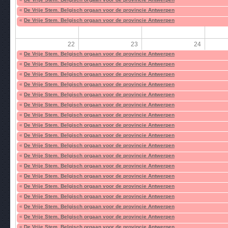
«
De Vrije Stem. Belgisch orgaan voor de provincie Antwerpen
«
De Vrije Stem. Belgisch orgaan voor de provincie Antwerpen
22
23
24
«
De Vrije Stem. Belgisch orgaan voor de provincie Antwerpen
«
De Vrije Stem. Belgisch orgaan voor de provincie Antwerpen
«
De Vrije Stem. Belgisch orgaan voor de provincie Antwerpen
«
De Vrije Stem. Belgisch orgaan voor de provincie Antwerpen
«
De Vrije Stem. Belgisch orgaan voor de provincie Antwerpen
«
De Vrije Stem. Belgisch orgaan voor de provincie Antwerpen
«
De Vrije Stem. Belgisch orgaan voor de provincie Antwerpen
«
De Vrije Stem. Belgisch orgaan voor de provincie Antwerpen
«
De Vrije Stem. Belgisch orgaan voor de provincie Antwerpen
«
De Vrije Stem. Belgisch orgaan voor de provincie Antwerpen
«
De Vrije Stem. Belgisch orgaan voor de provincie Antwerpen
«
De Vrije Stem. Belgisch orgaan voor de provincie Antwerpen
«
De Vrije Stem. Belgisch orgaan voor de provincie Antwerpen
«
De Vrije Stem. Belgisch orgaan voor de provincie Antwerpen
«
De Vrije Stem. Belgisch orgaan voor de provincie Antwerpen
«
De Vrije Stem. Belgisch orgaan voor de provincie Antwerpen
«
De Vrije Stem. Belgisch orgaan voor de provincie Antwerpen
«
De Vrije Stem. Belgisch orgaan voor de provincie Antwerpen