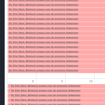
De Vrije Stem. Belgisch orgaan voor de provincie Antwerpen
De Vrije Stem. Belgisch orgaan voor de provincie Antwerpen
De Vrije Stem. Belgisch orgaan voor de provincie Antwerpen
De Vrije Stem. Belgisch orgaan voor de provincie Antwerpen
De Vrije Stem. Belgisch orgaan voor de provincie Antwerpen
De Vrije Stem. Belgisch orgaan voor de provincie Antwerpen
De Vrije Stem. Belgisch orgaan voor de provincie Antwerpen
De Vrije Stem. Belgisch orgaan voor de provincie Antwerpen
De Vrije Stem. Belgisch orgaan voor de provincie Antwerpen
De Vrije Stem. Belgisch orgaan voor de provincie Antwerpen
De Vrije Stem. Belgisch orgaan voor de provincie Antwerpen
De Vrije Stem. Belgisch orgaan voor de provincie Antwerpen
De Vrije Stem. Belgisch orgaan voor de provincie Antwerpen
De Vrije Stem. Belgisch orgaan voor de provincie Antwerpen
De Vrije Stem. Belgisch orgaan voor de provincie Antwerpen
8
9
10
«
De Vrije Stem. Belgisch orgaan voor de provincie Antwerpen
«
De Vrije Stem. Belgisch orgaan voor de provincie Antwerpen
«
De Vrije Stem. Belgisch orgaan voor de provincie Antwerpen
«
De Vrije Stem. Belgisch orgaan voor de provincie Antwerpen
«
De Vrije Stem. Belgisch orgaan voor de provincie Antwerpen