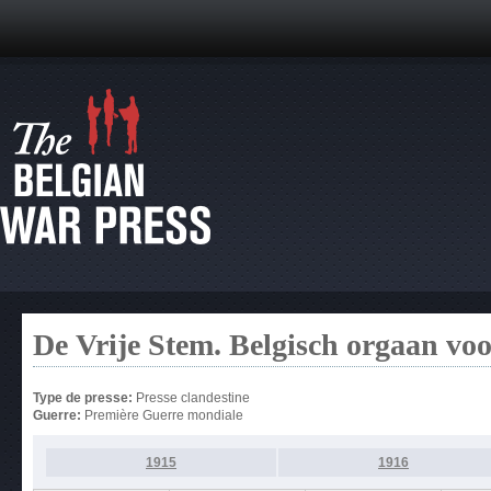
De Vrije Stem. Belgisch orgaan vo
Type de presse:
Presse clandestine
Guerre:
Première Guerre mondiale
1915
1916