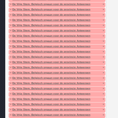
«
De Vrije Stem. Belgisch orgaan voor de provincie Antwerpen
»
«
De Vrije Stem. Belgisch orgaan voor de provincie Antwerpen
»
«
De Vrije Stem. Belgisch orgaan voor de provincie Antwerpen
»
«
De Vrije Stem. Belgisch orgaan voor de provincie Antwerpen
»
«
De Vrije Stem. Belgisch orgaan voor de provincie Antwerpen
»
«
De Vrije Stem. Belgisch orgaan voor de provincie Antwerpen
»
«
De Vrije Stem. Belgisch orgaan voor de provincie Antwerpen
»
«
De Vrije Stem. Belgisch orgaan voor de provincie Antwerpen
»
«
De Vrije Stem. Belgisch orgaan voor de provincie Antwerpen
»
«
De Vrije Stem. Belgisch orgaan voor de provincie Antwerpen
»
«
De Vrije Stem. Belgisch orgaan voor de provincie Antwerpen
»
«
De Vrije Stem. Belgisch orgaan voor de provincie Antwerpen
»
«
De Vrije Stem. Belgisch orgaan voor de provincie Antwerpen
»
«
De Vrije Stem. Belgisch orgaan voor de provincie Antwerpen
»
«
De Vrije Stem. Belgisch orgaan voor de provincie Antwerpen
»
«
De Vrije Stem. Belgisch orgaan voor de provincie Antwerpen
»
«
De Vrije Stem. Belgisch orgaan voor de provincie Antwerpen
»
«
De Vrije Stem. Belgisch orgaan voor de provincie Antwerpen
»
«
De Vrije Stem. Belgisch orgaan voor de provincie Antwerpen
»
«
De Vrije Stem. Belgisch orgaan voor de provincie Antwerpen
»
«
De Vrije Stem. Belgisch orgaan voor de provincie Antwerpen
»
«
De Vrije Stem. Belgisch orgaan voor de provincie Antwerpen
»