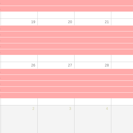
e
e
19
20
21
e
e
e
e
e
26
27
28
e
e
e
e
e
2
3
4
e
e
e
e