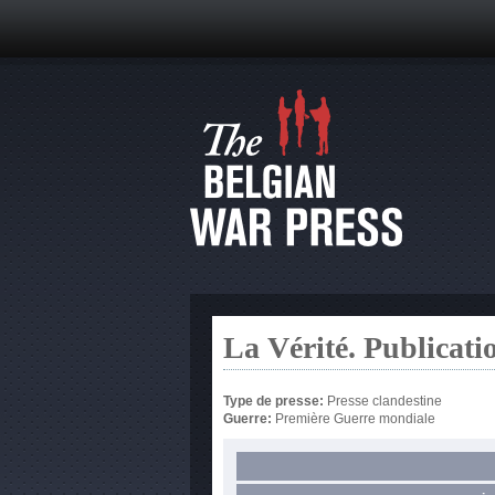
La Vérité. Publicati
Type de presse:
Presse clandestine
Guerre:
Première Guerre mondiale