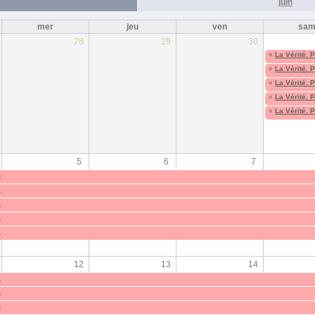
juin
mer
jeu
ven
sa
28
29
30
«
La Vérité. 
«
La Vérité. 
«
La Vérité. 
«
La Vérité. 
«
La Vérité. 
5
6
7
e
e
e
e
e
12
13
14
e
e
e