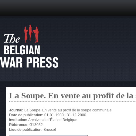
La Soupe. En vente au profit de l
Journal:
La Soupe. En vente au profit de la soupe communale
Date de publication:
01-01-1900
-
31-12-2000
Institution:
Archives de l'État en Belgique
Référence:
G13032
Lieu de publication:
Brussel