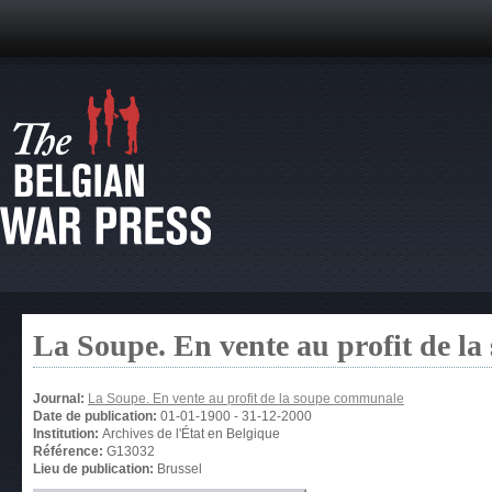
La Soupe. En vente au profit de l
Journal:
La Soupe. En vente au profit de la soupe communale
Date de publication:
01-01-1900
-
31-12-2000
Institution:
Archives de l'État en Belgique
Référence:
G13032
Lieu de publication:
Brussel