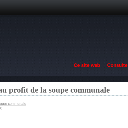
Aller au contenu principal
Ce site web
Consulter
au profit de la soupe communale
 soupe communale
00