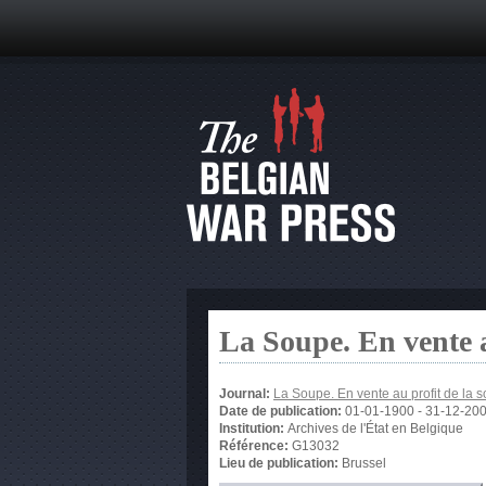
La Soupe. En vente 
Journal:
La Soupe. En vente au profit de la
Date de publication:
01-01-1900
-
31-12-20
Institution:
Archives de l'État en Belgique
Référence:
G13032
Lieu de publication:
Brussel