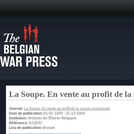
La Soupe. En vente au profit de l
Journal:
La Soupe. En vente au profit de la soupe communale
Date de publication:
01-01-1900
-
31-12-2000
Institution:
Archives de l'État en Belgique
Référence:
G13032
Lieu de publication:
Brussel