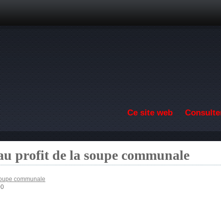
Aller au contenu principal
Ce site web
Consulter
au profit de la soupe communale
 soupe communale
00