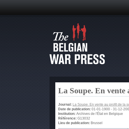
La Soupe. En vente 
Journal:
La Soupe. En vente au profit de la
Date de publication:
01-01-1900
-
31-12-20
Institution:
Archives de l'État en Belgique
Référence:
G13032
Lieu de publication:
Brussel