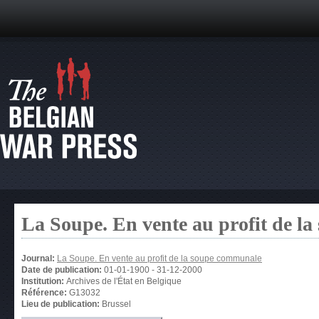
La Soupe. En vente au profit de l
Journal:
La Soupe. En vente au profit de la soupe communale
Date de publication:
01-01-1900
-
31-12-2000
Institution:
Archives de l'État en Belgique
Référence:
G13032
Lieu de publication:
Brussel