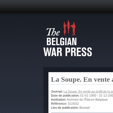
La Soupe. En vente 
Journal:
La Soupe. En vente au profit de la
Date de publication:
01-01-1900
-
31-12-20
Institution:
Archives de l'État en Belgique
Référence:
G13032
Lieu de publication:
Brussel