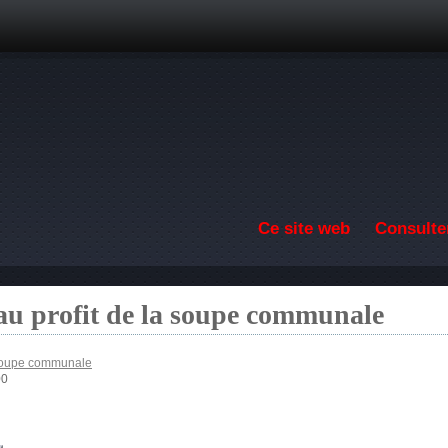
Aller au contenu principal
Ce site web
Consulter
au profit de la soupe communale
 soupe communale
00