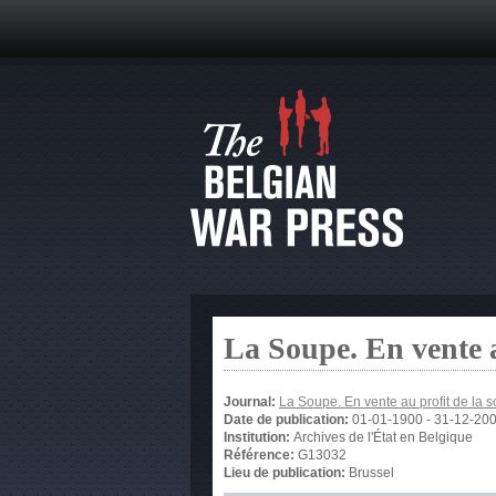
La Soupe. En vente 
Journal:
La Soupe. En vente au profit de la
Date de publication:
01-01-1900
-
31-12-20
Institution:
Archives de l'État en Belgique
Référence:
G13032
Lieu de publication:
Brussel