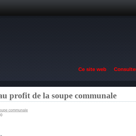
Aller au contenu principal
Ce site web
Consulter
au profit de la soupe communale
 soupe communale
00