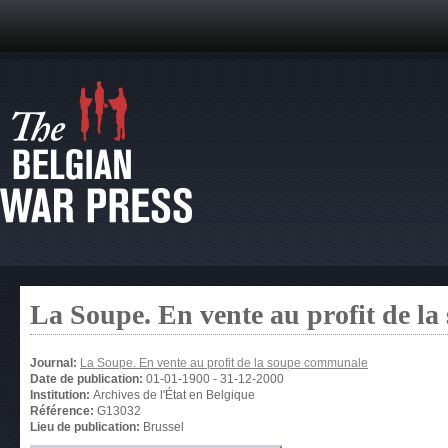
La Soupe. En vente au profit de l
Journal:
La Soupe. En vente au profit de la soupe communale
Date de publication:
01-01-1900
-
31-12-2000
Institution:
Archives de l'État en Belgique
Référence:
G13032
Lieu de publication:
Brussel