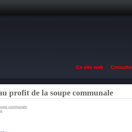
Aller au contenu principal
Ce site web
Consulter
au profit de la soupe communale
 soupe communale
00