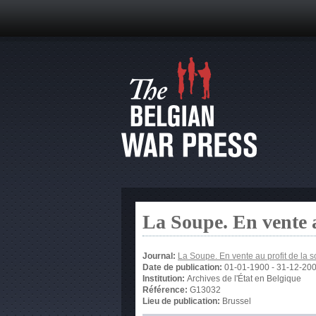
La Soupe. En vente 
Journal:
La Soupe. En vente au profit de la
Date de publication:
01-01-1900
-
31-12-20
Institution:
Archives de l'État en Belgique
Référence:
G13032
Lieu de publication:
Brussel