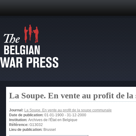
La Soupe. En vente au profit de l
Journal:
La Soupe. En vente au profit de la soupe communale
Date de publication:
01-01-1900
-
31-12-2000
Institution:
Archives de l'État en Belgique
Référence:
G13032
Lieu de publication:
Brussel