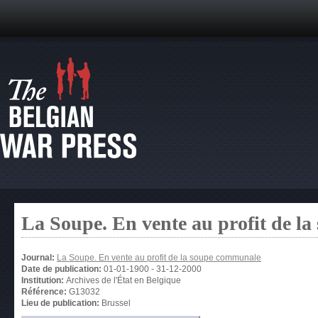
La Soupe. En vente au profit de l
Journal:
La Soupe. En vente au profit de la soupe communale
Date de publication:
01-01-1900
-
31-12-2000
Institution:
Archives de l'État en Belgique
Référence:
G13032
Lieu de publication:
Brussel