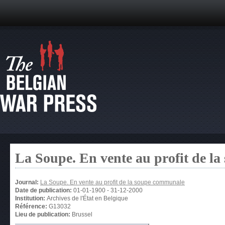
La Soupe. En vente au profit de l
Journal:
La Soupe. En vente au profit de la soupe communale
Date de publication:
01-01-1900
-
31-12-2000
Institution:
Archives de l'État en Belgique
Référence:
G13032
Lieu de publication:
Brussel