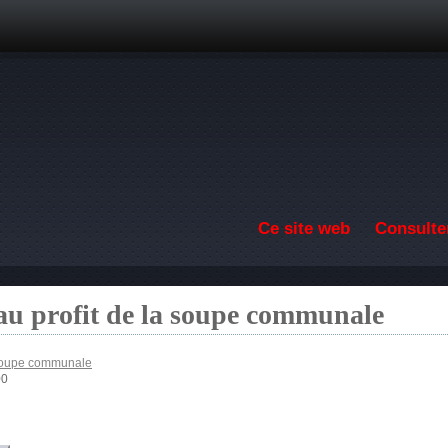
Aller au contenu principal
Ce site web
Consulter
au profit de la soupe communale
 soupe communale
00