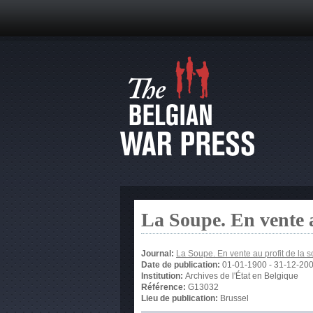
La Soupe. En vente 
Journal:
La Soupe. En vente au profit de la
Date de publication:
01-01-1900
-
31-12-20
Institution:
Archives de l'État en Belgique
Référence:
G13032
Lieu de publication:
Brussel