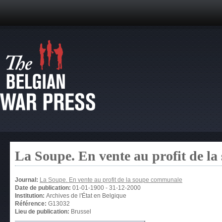
La Soupe. En vente au profit de l
Journal:
La Soupe. En vente au profit de la soupe communale
Date de publication:
01-01-1900
-
31-12-2000
Institution:
Archives de l'État en Belgique
Référence:
G13032
Lieu de publication:
Brussel