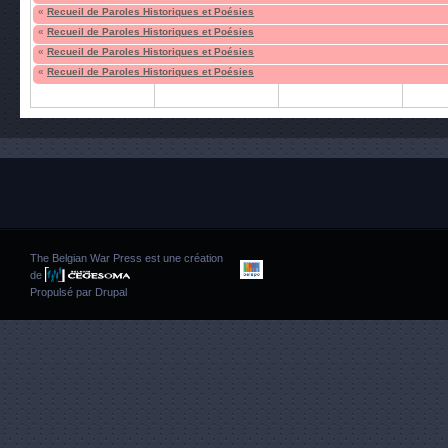
«
Recueil de Paroles Historiques et Poésies
«
Recueil de Paroles Historiques et Poésies
«
Recueil de Paroles Historiques et Poésies
«
Recueil de Paroles Historiques et Poésies
The Belgian War Press est une création
de
Propulsé par
Drupal