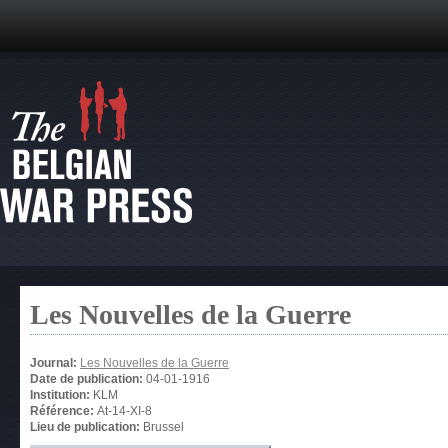
Les Nouvelles de la Guerre
Journal:
Les Nouvelles de la Guerre
Date de publication:
04-01-1916
Institution:
KLM
Référence:
At-14-XI-8
Lieu de publication:
Brussel