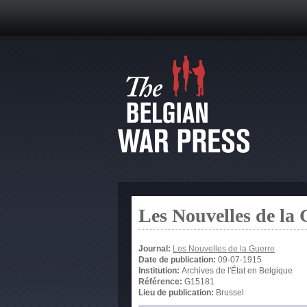
Les Nouvelles de la
Journal:
Les Nouvelles de la Guerre
Date de publication:
09-07-1915
Institution:
Archives de l'État en Belgique
Référence:
G15181
Lieu de publication:
Brussel