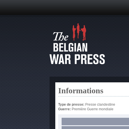
Informations
Type de presse:
Presse clandestine
Guerre:
Première Guerre mondiale