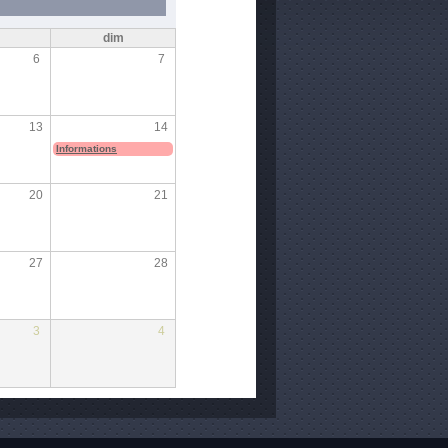
m
dim
6
7
13
14
Informations
20
21
27
28
3
4