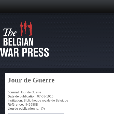
Jour de Guerre
Journal:
Jour de Guerre
Date de publication:
07-08-1916
Institution:
Bibliothèque royale de Belgique
Référence:
III49988B
Lieu de publication:
s.l. (?)