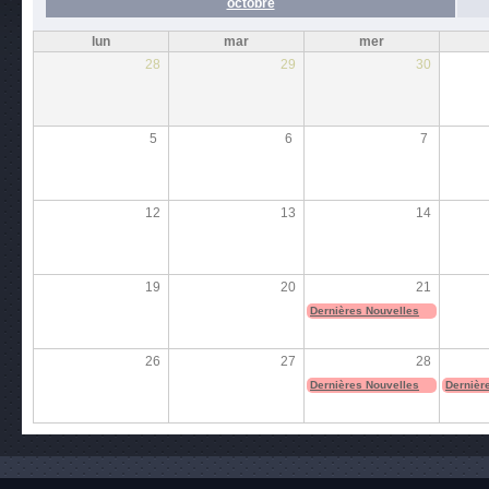
octobre
lun
mar
mer
28
29
30
5
6
7
12
13
14
19
20
21
Dernières Nouvelles
26
27
28
Dernières Nouvelles
Dernièr