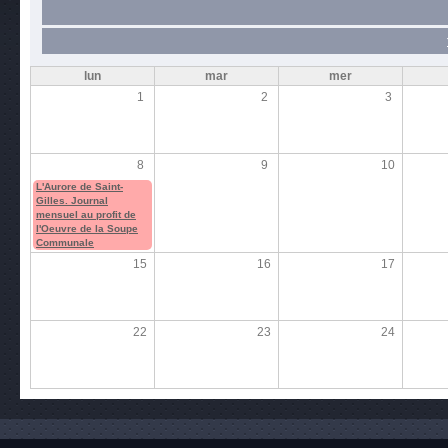
lun
mar
mer
1
2
3
8
9
10
L'Aurore de Saint-
Gilles. Journal
mensuel au profit de
l'Oeuvre de la Soupe
Communale
15
16
17
22
23
24