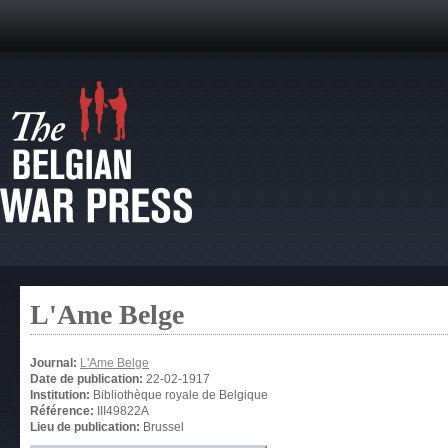
L'Ame Belge
Journal:
L'Ame Belge
Date de publication:
22-02-1917
Institution:
Bibliothèque royale de Belgique
Référence:
III49822A
Lieu de publication:
Brussel