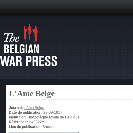
L'Ame Belge
Journal:
L'Ame Belge
Date de publication:
28-09-1917
Institution:
Bibliothèque royale de Belgique
Référence:
III49822A
Lieu de publication:
Brussel