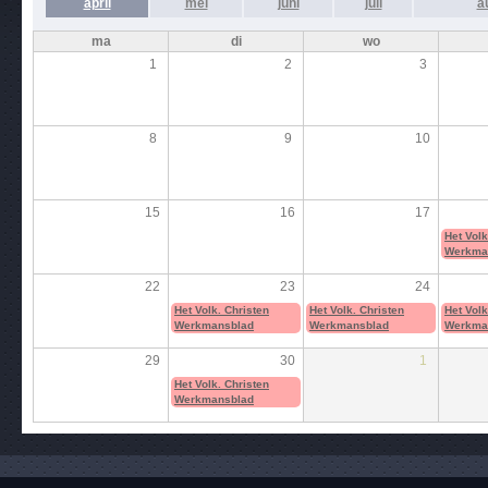
april
mei
juni
juli
a
ma
di
wo
1
2
3
8
9
10
15
16
17
Het Volk
Werkma
22
23
24
Het Volk. Christen
Het Volk. Christen
Het Volk
Werkmansblad
Werkmansblad
Werkma
29
30
1
Het Volk. Christen
Werkmansblad