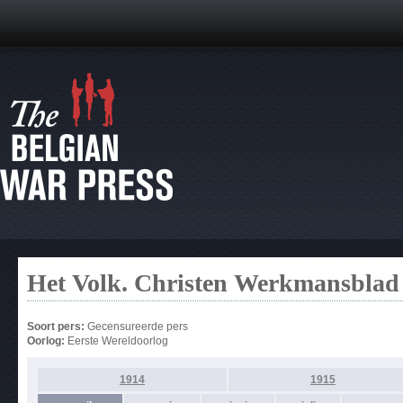
Het Volk. Christen Werkmansblad
Soort pers:
Gecensureerde pers
Oorlog:
Eerste Wereldoorlog
1914
1915