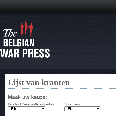
Lijst van kranten
Maak uw keuze:
Eerste of Tweede Wereldoorlog
Soort pers