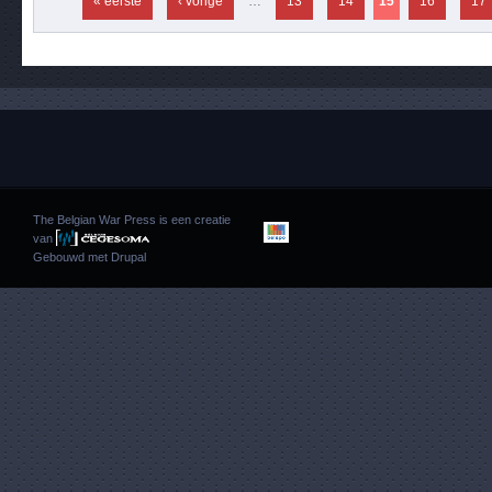
« eerste
‹ vorige
…
13
14
15
16
17
The Belgian War Press is een creatie
van
Gebouwd met
Drupal