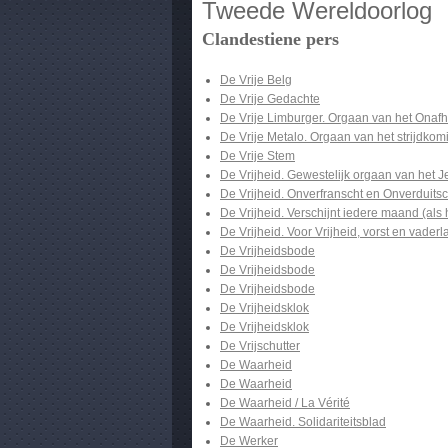
Tweede Wereldoorlog
Clandestiene pers
De Vrije Belg
De Vrije Gedachte
De Vrije Limburger. Orgaan van het Onafh
De Vrije Metalo. Orgaan van het strijdkom
De Vrije Stem
De Vrijheid. Gewestelijk orgaan van het 
De Vrijheid. Onverfranscht en Onverduitsc
De Vrijheid. Verschijnt iedere maand (als 
De Vrijheid. Voor Vrijheid, vorst en vader
De Vrijheidsbode
De Vrijheidsbode
De Vrijheidsbode
De Vrijheidsklok
De Vrijheidsklok
De Vrijschutter
De Waarheid
De Waarheid
De Waarheid / La Vérité
De Waarheid. Solidariteitsblad
De Werker