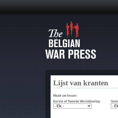
Lijst van kranten
Maak uw keuze:
Eerste of Tweede Wereldoorlog
Soor