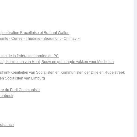
glomération Bruxelloise et Brabant Wallon
Comte - Centre - Thudinie - Beaumont - Chimay FI
ion de la fédération boraine du PC
 Strijdkomiteiten van Hout, Bouw en gemengde vakken voor Mechelen,
sfront-Komiteiten van Socialisten en Kommunisten der Dijle en Rupelstreek
en Socialisten van Limburg
ntre du Parti Communiste
lenbeek
ésistance