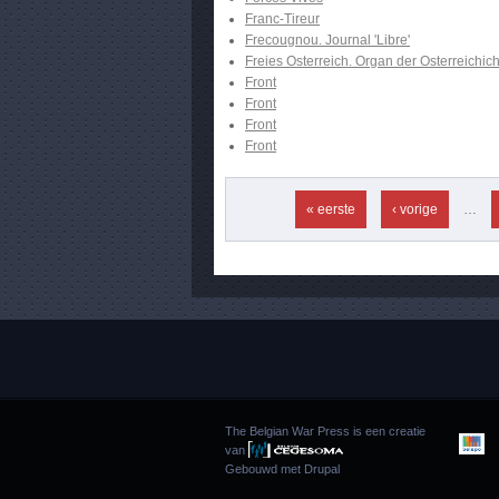
Franc-Tireur
Frecougnou. Journal 'Libre'
Freies Osterreich. Organ der Osterreichich
Front
Front
Front
Front
Pagina's
« eerste
‹ vorige
…
The Belgian War Press is een creatie
van
Gebouwd met
Drupal