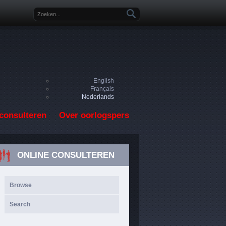
Zoekveld
English
Français
Nederlands
consulteren
Over oorlogspers
ONLINE CONSULTEREN
Browse
Search