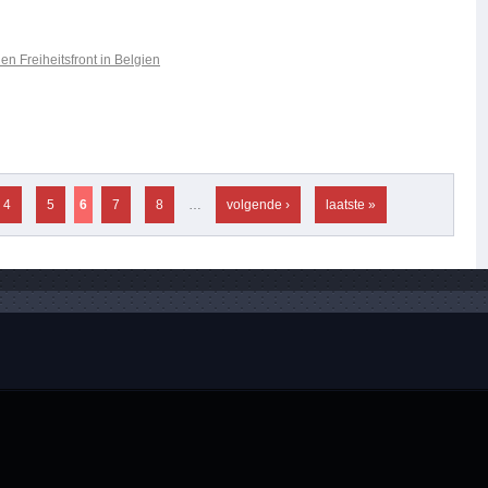
en Freiheitsfront in Belgien
4
5
6
7
8
…
volgende ›
laatste »