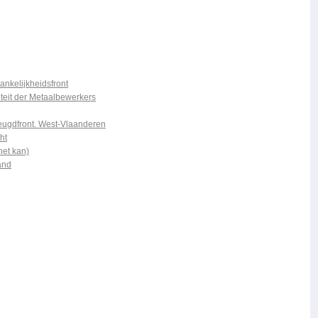
ankelijkheidsfront
iteit der Metaalbewerkers
Jeugdfront. West-Vlaanderen
ht
het kan)
land