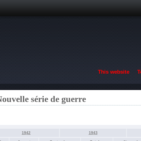
Skip to main content
This website
T
ouvelle série de guerre
1942
1943