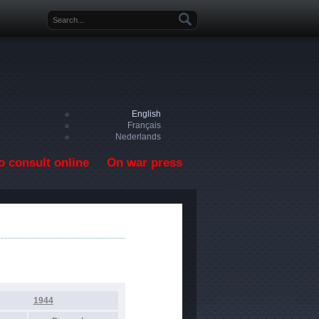
Search form
English
Français
Nederlands
o consult online
On war press
1944