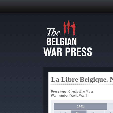
La Libre Belgique. N
Press type:
Clandestine Press
War number:
World War II
1941