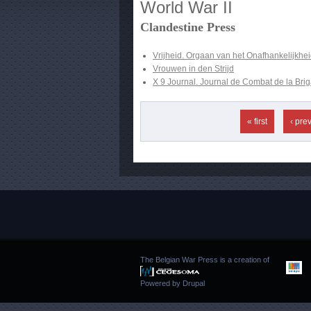
World War II
Clandestine Press
Vrijheid. Orgaan van het Onafhankelijkhe
Vrouwen in den Strijd
X 9 Journal. Journal de Combat de la Brig
Pages
« first
‹ pre
The Belgian War Press is a creation of
Powered by
Drupal