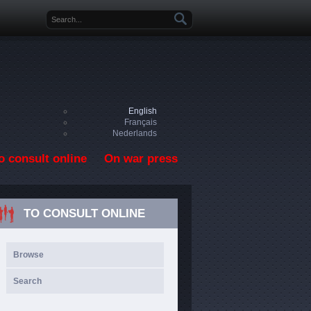
Search form
English
Français
Nederlands
o consult online
On war press
TO CONSULT ONLINE
Browse
Search