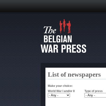
List of newspapers
Make your choice:
World War I and/or II
Type of press