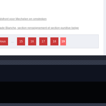
idsfront voor Mechelen en omstreken
ade Blanche, section renseignement et section punitive belge
vious
…
15
16
17
18
19